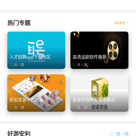
热门专题
MORE +
人才招聘app下载专区
高清追剧软件推荐
共
0
款
共
6
款
折扣手游平台合集
安卓市场所有版本盘点
共
0
款
共
0
款
好游安利
换一换