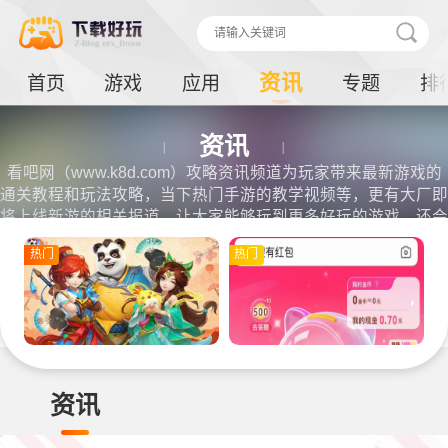
资讯
首页
游戏
应用
专题
排
资讯
看吧网（www.k8d.com）攻略资讯频道为玩家带来最新游戏的
通关教程和玩法攻略，当下热门手游的教学视频等，更有大厂即
将上线新游的相关报道，让大家能够玩到更多好玩的游戏，还会
有专业的游戏评测等，想要了解到最新手游攻略记得来看吧资
热门
热门
讯。
资讯